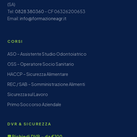
(SA)
Tel:
0828 380360
– CF 06326200653
Email:
info@formazioneagr.it
CORSI
ASO – Assistente Studio Odontoiatrico
OSS – Operatore Socio Sanitario
HACCP – Sicurezza Alimentare
REC / SAB – Somministrazione Alimenti
Sicurezza sul Lavoro
Primo Soccorso Aziendale
DVR & SICUREZZA
🛡️ Richiedi DVR – da €100