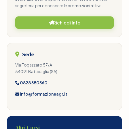
segreteria per conoscere le promozioni attive.
Richiedi Info
Sede
Via Fogazzaro 57/A
84091 Battipaglia (SA)
0828 380360
info@formazioneagr.it
Altri Corsi