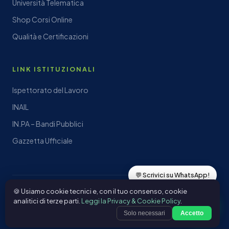
Università Telematica
Shop Corsi Online
Qualità e Certificazioni
LINK ISTITUZIONALI
Ispettorato del Lavoro
INAIL
IN.PA – Bandi Pubblici
Gazzetta Ufficiale
💬 Scrivici su WhatsApp!
🍪 Usiamo cookie tecnici e, con il tuo consenso, cookie
© 2026 Formazione AGR Srl – P.IVA 06326200653 – Tutti i diritti
1
analitici di terze parti.
Leggi la Privacy & Cookie Policy
.
riservati ·
www.formazioneagr.it
·
Privacy Policy
Solo necessari
Accetto