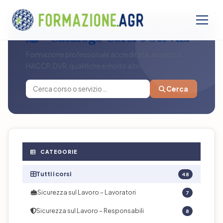
Catalogo Corsi e Servizi
Formazione professionale accreditata: sicurezza,
HACCP, DVR, qualifiche e molto altro.
Cerca
CATEGORIE
Tutti i corsi
48
Sicurezza sul Lavoro – Lavoratori
7
Sicurezza sul Lavoro – Responsabili
8