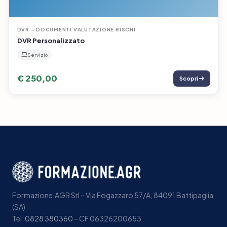
DVR – DOCUMENTI VALUTAZIONE RISCHI
DVR Personalizzato
Servizio
€ 250,00
Scopri
Formazione.AGR Srl – Via Fogazzaro 57/A, 84091 Battipaglia
(SA)
Tel:
0828 380360
– CF 06326200653