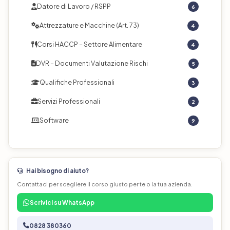
Datore di Lavoro / RSPP
6
Attrezzature e Macchine (Art. 73)
4
Corsi HACCP – Settore Alimentare
4
DVR – Documenti Valutazione Rischi
5
Qualifiche Professionali
3
Servizi Professionali
2
Software
9
Hai bisogno di aiuto?
Contattaci per scegliere il corso giusto per te o la tua azienda.
Scrivici su WhatsApp
0828 380360