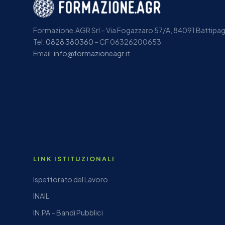
Formazione.AGR Srl – Via Fogazzaro 57/A, 84091 Battipagl
Tel:
0828 380360
– CF 06326200653
Email:
info@formazioneagr.it
LINK ISTITUZIONALI
Ispettorato del Lavoro
INAIL
IN.PA – Bandi Pubblici