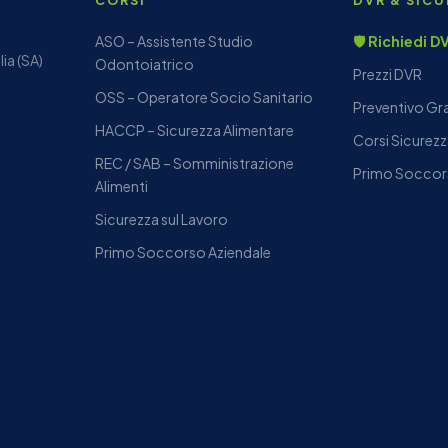
CORSI
DVR & SIC
ASO – Assistente Studio
🛡️ Richiedi 
ia (SA)
Odontoiatrico
Prezzi DVR
OSS – Operatore Socio Sanitario
Preventivo Gr
HACCP – Sicurezza Alimentare
Corsi Sicurezz
REC / SAB – Somministrazione
Primo Soccor
Alimenti
Sicurezza sul Lavoro
Primo Soccorso Aziendale