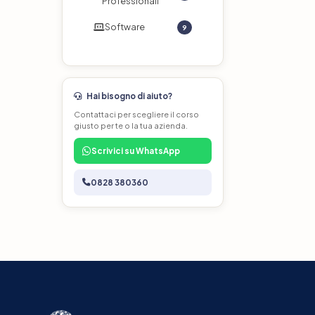
Professionali
Software
9
Hai bisogno di aiuto?
Contattaci per scegliere il corso
giusto per te o la tua azienda.
Scrivici su WhatsApp
0828 380360