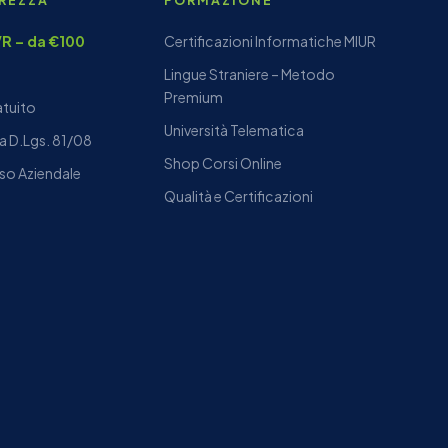
UREZZA
FORMAZIONE
DVR – da €100
Certificazioni Informatiche MIUR
Lingue Straniere – Metodo
Premium
atuito
Università Telematica
a D.Lgs. 81/08
Shop Corsi Online
so Aziendale
Qualità e Certificazioni