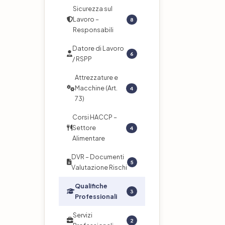
Sicurezza sul
Lavoro –
8
Responsabili
Datore di Lavoro
6
/ RSPP
Attrezzature e
Macchine (Art.
4
73)
Corsi HACCP –
Settore
4
Alimentare
DVR – Documenti
5
Valutazione Rischi
Qualifiche
3
Professionali
Servizi
2