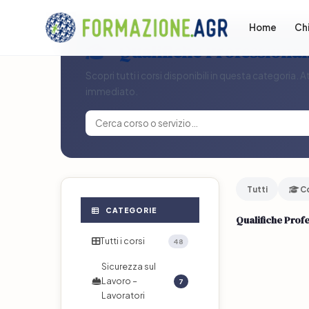
Home
Ch
Qualifiche Professional
Scopri tutti i corsi disponibili in questa categoria.
immediato.
Tutti
Co
CATEGORIE
Qualifiche Profe
Tutti i corsi
48
Sicurezza sul
Lavoro –
7
Lavoratori