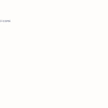
i i corsi
.