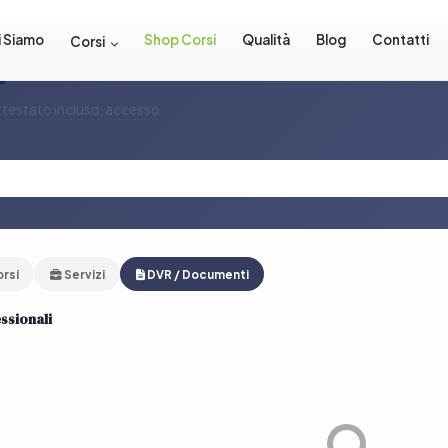
i Siamo
Shop Corsi
Qualità
Blog
Contatti
Corsi
i
 Attestato incluso, accesso
rsi
Servizi
DVR / Documenti
ssionali