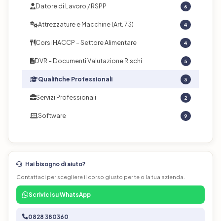
Datore di Lavoro / RSPP
6
Attrezzature e Macchine (Art. 73)
4
Corsi HACCP – Settore Alimentare
4
DVR – Documenti Valutazione Rischi
5
Qualifiche Professionali
3
Servizi Professionali
2
Software
9
Hai bisogno di aiuto?
Contattaci per scegliere il corso giusto per te o la tua azienda.
Scrivici su WhatsApp
0828 380360