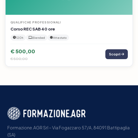
QUALIFICHE PROFESSIONALI
Corso REC SAB 40 ore
120h
Blended
Attestato
€ 500,00
Scopri
€ 500,00
Formazione.AGR Srl – Via Fogazzaro 57/A, 84091 Battipaglia
(SA)