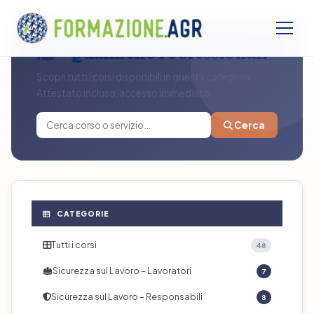
Qualifiche Professionali
Scopri tutti i corsi disponibili in questa categoria.
Attestato incluso, accesso immediato.
Cerca
CATEGORIE
Tutti i corsi
48
Sicurezza sul Lavoro – Lavoratori
7
Sicurezza sul Lavoro – Responsabili
8