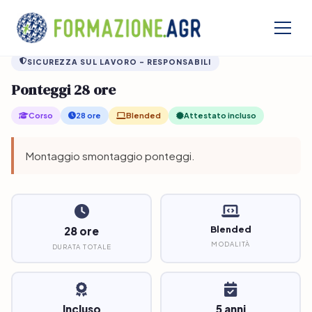
/
Shop
/
Sicurezza sul Lavoro – Responsabili
/
Ponteggi 28 ore
SICUREZZA SUL LAVORO – RESPONSABILI
Ponteggi 28 ore
Corso
28 ore
Blended
Attestato incluso
Montaggio smontaggio ponteggi.
Blended
28 ore
MODALITÀ
DURATA TOTALE
Incluso
5 anni