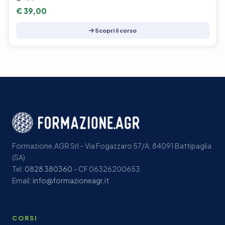
€ 39,00
Scopri il corso
Formazione.AGR Srl – Via Fogazzaro 57/A, 84091 Battipaglia
(SA)
Tel:
0828 380360
– CF 06326200653
Email:
info@formazioneagr.it
CORSI