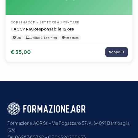
CORSI HACCP – SETTORE ALIMENTARE
HACCP RIA Responsabile 12 ore
12h
Online E-Learning
Attestato
€ 35,00
Scopri
Formazione.AGR Srl – Via Fogazzaro 57/A, 84091 Battipaglia
(SA)
Tel:
0828 380360
– CF 06326200653