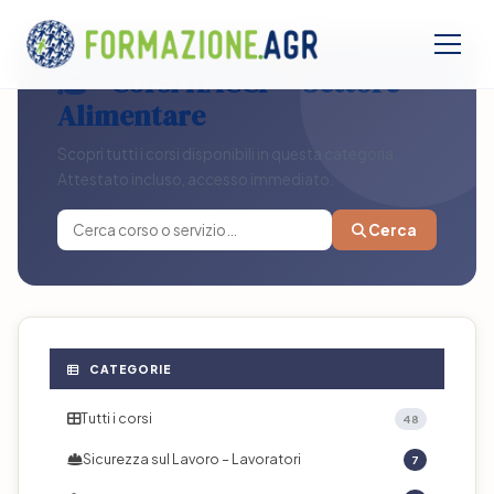
Corsi HACCP – Settore
Alimentare
Scopri tutti i corsi disponibili in questa categoria.
Attestato incluso, accesso immediato.
Cerca
CATEGORIE
Tutti i corsi
48
Sicurezza sul Lavoro – Lavoratori
7