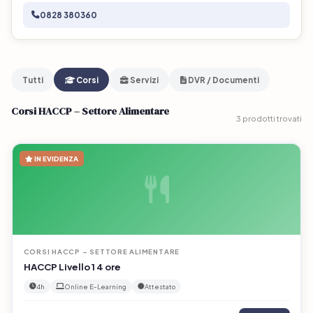
0828 380360
Tutti
Corsi
Servizi
DVR / Documenti
Corsi HACCP – Settore Alimentare
3 prodotti trovati
IN EVIDENZA
CORSI HACCP – SETTORE ALIMENTARE
HACCP Livello 1 4 ore
4h
Online E-Learning
Attestato