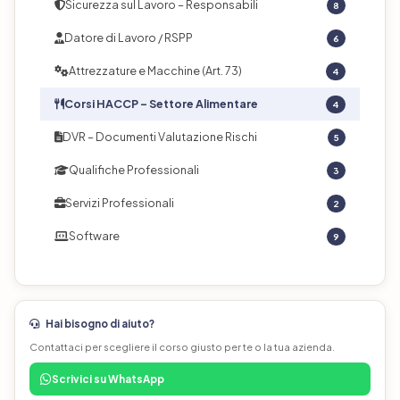
Sicurezza sul Lavoro – Responsabili
8
Datore di Lavoro / RSPP
6
Attrezzature e Macchine (Art. 73)
4
Corsi HACCP – Settore Alimentare
4
DVR – Documenti Valutazione Rischi
5
Qualifiche Professionali
3
Servizi Professionali
2
Software
9
Hai bisogno di aiuto?
Contattaci per scegliere il corso giusto per te o la tua azienda.
Scrivici su WhatsApp