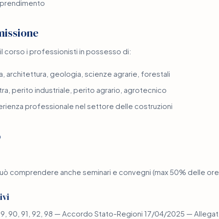
 apprendimento
missione
 corso i professionisti in possesso di:
a, architettura, geologia, scienze agrarie, forestali
a, perito industriale, perito agrario, agrotecnico
ienza professionale nel settore delle costruzioni
o
uò comprendere anche seminari e convegni (max 50% delle ore
ivi
 89, 90, 91, 92, 98 — Accordo Stato-Regioni 17/04/2025 — Allega