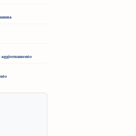
gramma
 e aggiornamento
ento