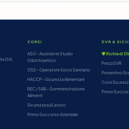
CORSI
DVR & SIC
ASO – Assistente Studio
🛡️ Richiedi 
ia (SA)
Odontoiatrico
Prezzi DVR
OSS – Operatore Socio Sanitario
Preventivo Gr
HACCP – Sicurezza Alimentare
Corsi Sicurezz
REC / SAB – Somministrazione
Primo Soccor
Alimenti
Sicurezza sul Lavoro
Primo Soccorso Aziendale