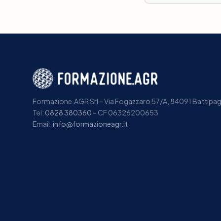
Formazione.AGR Srl – Via Fogazzaro 57/A, 84091 Battipagl
Tel:
0828 380360
– CF 06326200653
Email:
info@formazioneagr.it