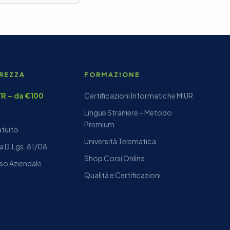
UREZZA
FORMAZIONE
DVR – da €100
Certificazioni Informatiche MIUR
Lingue Straniere – Metodo
Premium
atuito
Università Telematica
a D.Lgs. 81/08
Shop Corsi Online
so Aziendale
Qualità e Certificazioni