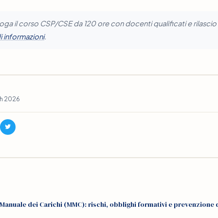
a il corso CSP/CSE da 120 ore con docenti qualificati e rilascio 
i informazioni
.
ch 2026
nuale dei Carichi (MMC): rischi, obblighi formativi e prevenzione 