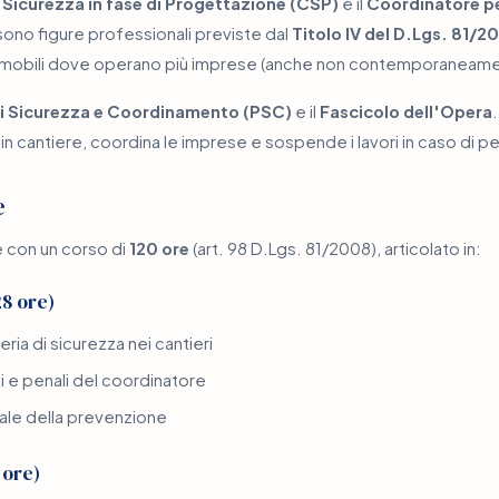
 Sicurezza in fase di Progettazione (CSP)
e il
Coordinatore per
ono figure professionali previste dal
Titolo IV del D.Lgs. 81/2
e mobili dove operano più imprese (anche non contemporaneame
di Sicurezza e Coordinamento (PSC)
e il
Fascicolo dell'Opera
.
 in cantiere, coordina le imprese e sospende i lavori in caso di p
e
ne con un corso di
120 ore
(art. 98 D.Lgs. 81/2008), articolato in:
8 ore)
ria di sicurezza nei cantieri
li e penali del coordinatore
onale della prevenzione
 ore)